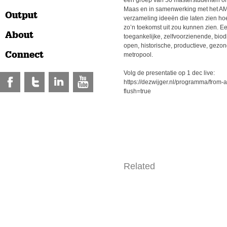
een groep van 50 masterstudenten on
Maas en in samenwerking met het AMS
Output
verzameling ideeën die laten zien ho
zo’n toekomst uit zou kunnen zien. Ee
About
toegankelijke, zelfvoorzienende, biod
open, historische, productieve, gezon
Connect
metropool.
Volg de presentatie op 1 dec live:
https://dezwijger.nl/programma/from-
flush=true
Related