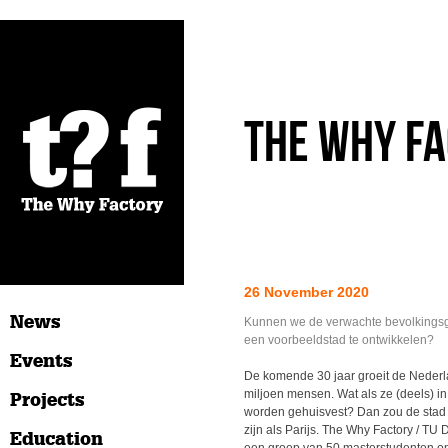
The Why Fa
26 November 2020
News
Kunnen we de verwachte bevolkingsg
een voorbeeldstad te ontwikkelen?
Events
De komende 30 jaar groeit de Nederl
miljoen mensen. Wat als ze (deels) 
Projects
worden gehuisvest? Dan zou de stad n
zijn als Parijs. The Why Factory / TU 
Education